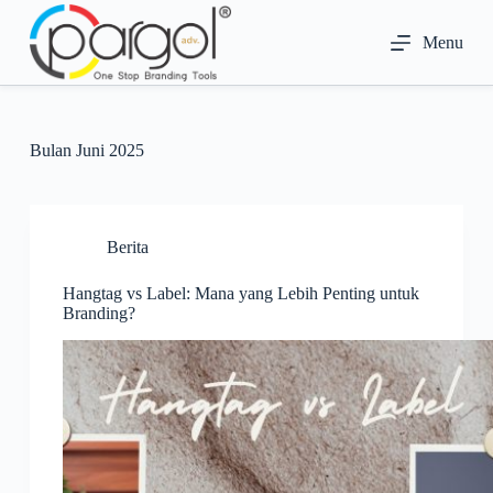
S
k
Menu
i
p
t
o
c
Bulan
Juni 2025
o
n
t
e
n
Berita
t
Hangtag vs Label: Mana yang Lebih Penting untuk
Branding?