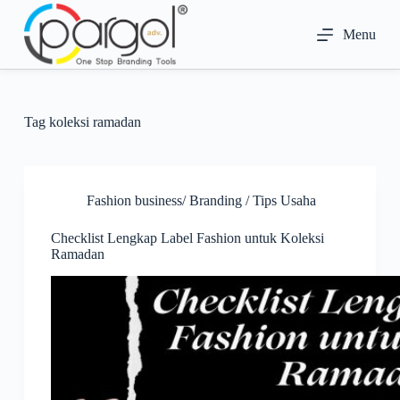
S
k
Menu
i
p
t
o
c
Tag
koleksi ramadan
o
n
t
e
n
Fashion business/ Branding / Tips Usaha
t
Checklist Lengkap Label Fashion untuk Koleksi
Ramadan