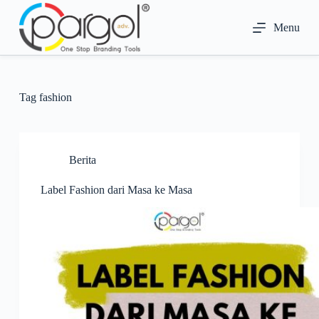
S
k
Menu
i
p
t
o
c
Tag
fashion
o
n
t
e
n
Berita
t
Label Fashion dari Masa ke Masa