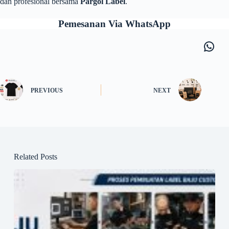
dan profesional bersama
Pargol Label
.
Pemesanan Via WhatsApp
What
PREVIOUS
NEXT
Related Posts