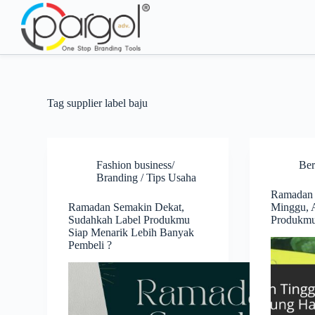
S
k
i
p
t
o
c
o
Tag
supplier label baju
n
t
e
n
t
Fashion business/
Ber
Branding / Tips Usaha
Ramadan 
Ramadan Semakin Dekat,
Minggu, 
Sudahkah Label Produkmu
Produkmu
Siap Menarik Lebih Banyak
Pembeli ?