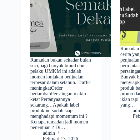
Ramadan 
cerita yan
Ramadan bukan sekadar bulan
penjualan
suci,bagi banyak brand dan
permintaa
pelaku UMKM ini adalah
persainga
momen lonjakan penjualan
Banyak b
terbesar dalam setahun. Traffic
menyiapka
meningkatOrder
produk ba
bertambahPersaingan makin
promo dan
ketat Pertanyaannya
iklan tapi
sekarang…Apakah label
yang…
produkmu sudah siap
ad
menghadapi momentum ini ?
Feb
Kenapa ramadan jadi momen
penentuan ? Di…
admin
Februari 13, 2026