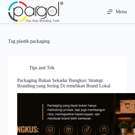
S
k
Menu
i
p
t
o
c
Tag
plastik packaging
o
n
t
e
n
Tips and Trik
t
Packaging Bukan Sekadar Bungkus: Strategi
Branding yang Sering Di remehkan Brand Lokal