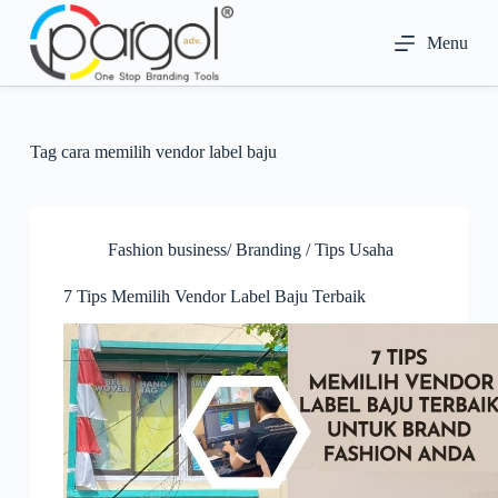
S
k
Menu
i
p
t
o
c
Tag
cara memilih vendor label baju
o
n
t
e
n
Fashion business/ Branding / Tips Usaha
t
7 Tips Memilih Vendor Label Baju Terbaik