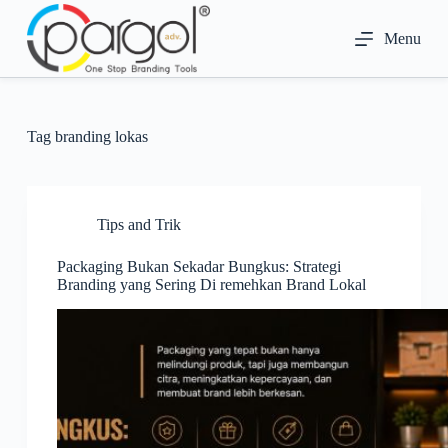
S
k
Menu
i
p
t
o
c
Tag
branding lokas
o
n
t
e
n
Tips and Trik
t
Packaging Bukan Sekadar Bungkus: Strategi
Branding yang Sering Di remehkan Brand Lokal