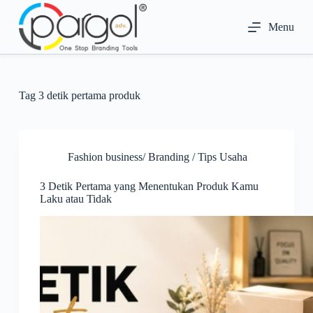
S
k
Menu
i
p
t
o
c
Tag
3 detik pertama produk
o
n
t
e
n
Fashion business/ Branding / Tips Usaha
t
3 Detik Pertama yang Menentukan Produk Kamu
Laku atau Tidak