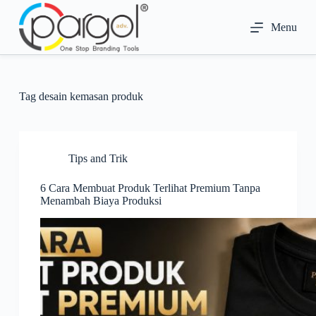
S
k
Menu
i
p
t
o
c
Tag
desain kemasan produk
o
n
t
e
n
Tips and Trik
t
6 Cara Membuat Produk Terlihat Premium Tanpa
Menambah Biaya Produksi